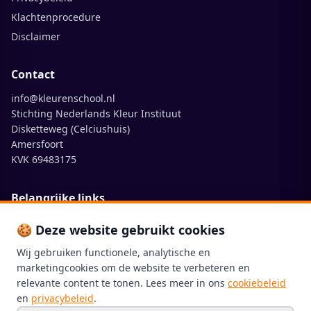
Klachtenprocedure
Disclaimer
Contact
info@kleurenschool.nl
Stichting Nederlands Kleur Instituut
Disketteweg (Celciushuis)
Amersfoort
KVK 69483175
Belangrijke links
nederlandskleurinstituut.nl
🍪 Deze website gebruikt cookies
ral-shop.nl
Wij gebruiken functionele, analytische en
ncskleuren.nl
marketingcookies om de website te verbeteren en
ral.de
relevante content te tonen. Lees meer in ons
cookiebeleid
en
privacybeleid
.
colorexpertshub.nl